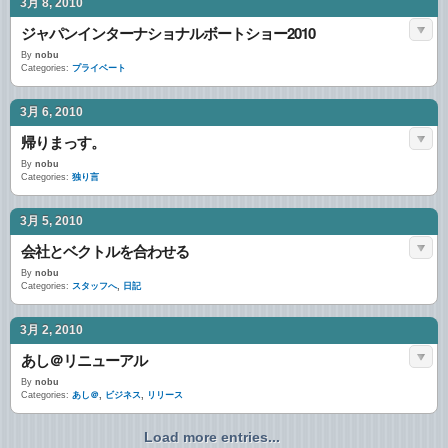
3月 8, 2010
ジャパンインターナショナルボートショー2010
By
nobu
Categories:
プライベート
3月 6, 2010
帰りまっす。
By
nobu
Categories:
独り言
3月 5, 2010
会社とベクトルを合わせる
By
nobu
Categories:
スタッフへ
,
日記
3月 2, 2010
あし＠リニューアル
By
nobu
Categories:
あし＠
,
ビジネス
,
リリース
Load more entries...