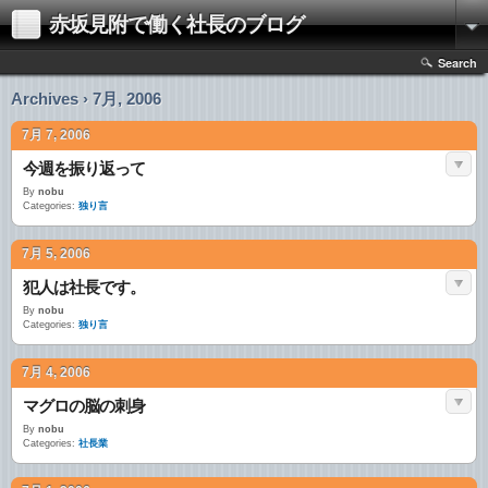
赤坂見附で働く社長のブログ
Search
Archives › 7月, 2006
7月 7, 2006
今週を振り返って
By
nobu
Categories:
独り言
7月 5, 2006
犯人は社長です。
By
nobu
Categories:
独り言
7月 4, 2006
マグロの脳の刺身
By
nobu
Categories:
社長業