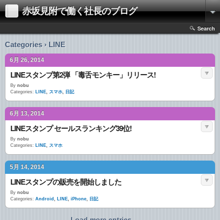
赤坂見附で働く社長のブログ
Search
Categories › LINE
6月 26, 2014
LINEスタンプ第2弾 「毒舌モンキー」リリース!
By
nobu
Categories:
LINE
,
スマホ
,
日記
6月 13, 2014
LINEスタンプ セールスランキング39位!
By
nobu
Categories:
LINE
,
スマホ
5月 14, 2014
LINEスタンプの販売を開始しました
By
nobu
Categories:
Android
,
LINE
,
iPhone
,
日記
Load more entries...