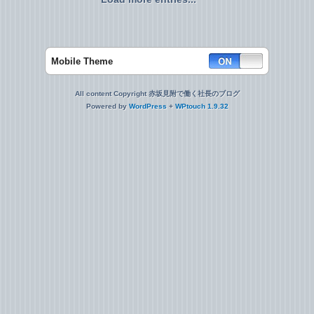
Mobile Theme
All content Copyright 赤坂見附で働く社長のブログ
Powered by
WordPress
+
WPtouch 1.9.32