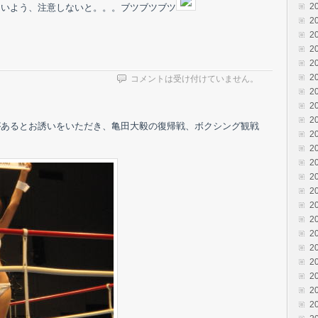
2
ないよう、注意しないと。。。ブツブツブツ
2
2
2
2
2
コメントは受け付けていません。
2
2
2
があるとお誘いをいただき、亀田大毅の復帰戦、ボクシング観戦
2
2
2
2
2
2
2
2
2
2
2
2
2