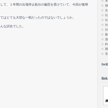
本
をして、１年間の出場停止処分の厳罰を受けていて、今回が復帰
独
生
社
ってはとても大切な一戦だったのではないでしょうか。
社
社
そんな試合でした。
社
船
遊
釣
開
音
twit
link