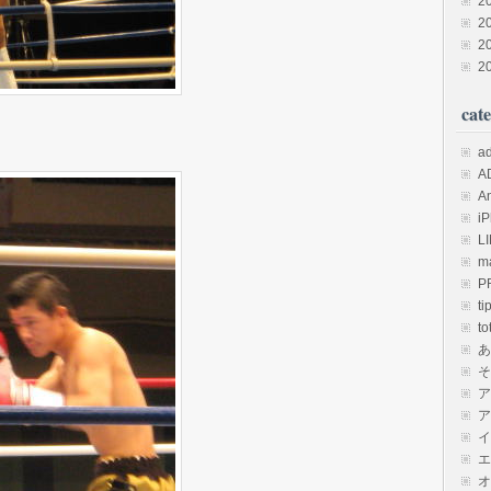
2
2
2
2
cate
a
A
A
i
L
m
P
ti
to
あ
そ
ア
ア
イ
エ
オ