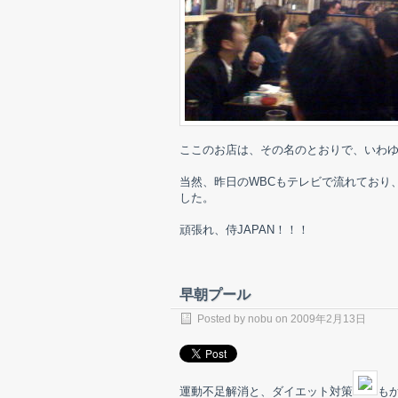
ここのお店は、その名のとおりで、いわ
当然、昨日のWBCもテレビで流れており
した。
頑張れ、侍JAPAN！！！
早朝プール
Posted by nobu on 2009年2月13日
運動不足解消と、ダイエット対策
も