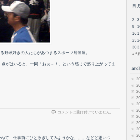
日
2
3
9
1
16
1
23
2
30
3
ゆる野球好きの人たちがあつまるスポーツ居酒屋。
« 5
、点がはいると、一同「おぉ～！」という感じで盛り上がってま
arc
2
2
2
2
2
2
コメントは受け付けていません。
2
2
2
2
かねて、仕事前にひと泳ぎしてみようかな。。。などど思いつ