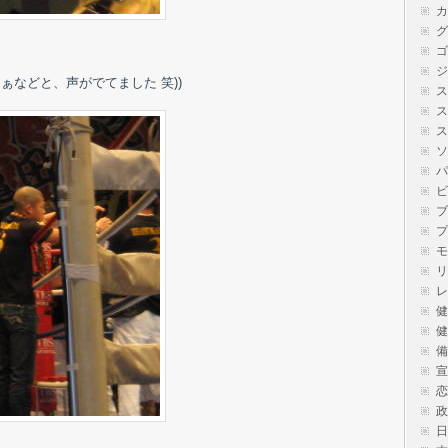
カ
グ
ゴ
ジ
などと、声がでてました 笑))
ス
ス
ス
ソ
パ
ビ
ブ
プ
モ
リ
レ
健
健
備
宣
恋
政
。
日