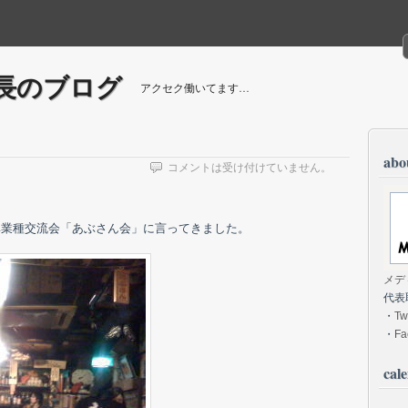
長のブログ
アクセク働いてます…
abou
コメントは受け付けていません。
異業種交流会「あぶさん会」に言ってきました。
メデ
代表
・
Tw
・
Fa
cal