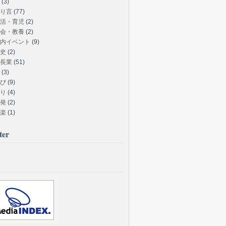
(3)
り言
(77)
活・育児
(2)
会・教養
(2)
内イベント
(9)
史
(2)
長業
(51)
(3)
び
(9)
り
(4)
発
(2)
楽
(1)
ter