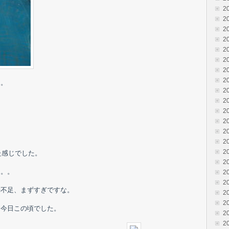
2
2
2
2
2
2
2
2
た。
2
2
2
2
2
2
2
た感じでした。
2
。。。
2
2
動不足、まずすぎですな。
2
2
、今日この頃でした。
2
2