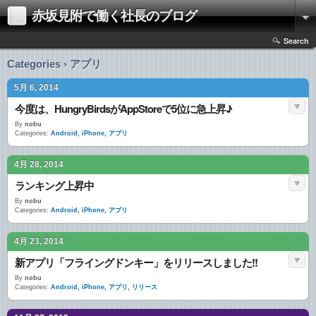
赤坂見附で働く社長のブログ
Search
Categories › アプリ
5月 6, 2014
今度は、HungryBirdsがAppStoreで5位に急上昇♪
By
nobu
Categories:
Android
,
iPhone
,
アプリ
4月 28, 2014
ランキング上昇中
By
nobu
Categories:
Android
,
iPhone
,
アプリ
4月 23, 2014
新アプリ「フライングドンキー」をリリースしました!!
By
nobu
Categories:
Android
,
iPhone
,
アプリ
,
リリース