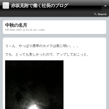
赤坂見附で働く社長のブログ
Search
中秋の名月
9月 26th, 2007 @ 01:11 am › nobu
う～ん、やっぱり携帯のカメラは夜に弱い。。。
でも、とっても美しかったので、アップしておこっと。